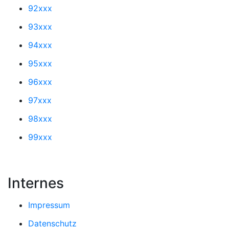
92xxx
93xxx
94xxx
95xxx
96xxx
97xxx
98xxx
99xxx
Internes
Impressum
Datenschutz