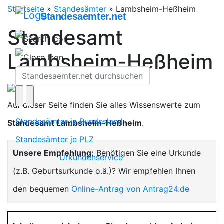
Startseite
»
Standesämter
»
Lambsheim-Heßheim
Standesaemter.net
Standesamt
Lambsheim-Heßheim
Auf dieser Seite finden Sie alles Wissenswerte zum
Standesämter je Bundesland
Standesamt Lambsheim-Heßheim
.
Standesämter je PLZ
Unsere Empfehlung:
Benötigen Sie eine Urkunde
Urkundenservice
(z.B. Geburtsurkunde o.ä.)? Wir empfehlen Ihnen
den bequemen
Online-Antrag von Antrag24.de