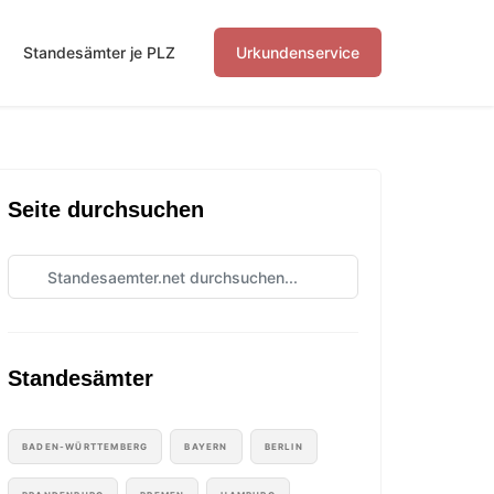
Standesämter je PLZ
Urkundenservice
Seite durchsuchen
Standesämter
BADEN-WÜRTTEMBERG
BAYERN
BERLIN