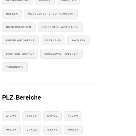
BRANDENBURG
BREMEN
HAMBURG
HESSEN
MECKLENBURG-VORPOMMERN
NIEDERSACHSEN
NORDRHEIN-WESTFALEN
RHEINLAND-PFALZ
SAARLAND
SACHSEN
SACHSEN-ANHALT
SCHLESWIG-HOLSTEIN
THÜRINGEN
PLZ-Bereiche
01XXX
02XXX
03XXX
04XXX
06XXX
07XXX
08XXX
09XXX