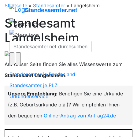
Startseite
»
Standesämter
»
Langelsheim
Standesaemter.net
Standesamt
Langelsheim
Auf dieser Seite finden Sie alles Wissenswerte zum
Standesämter je Bundesland
Standesamt Langelsheim
.
Standesämter je PLZ
Unsere Empfehlung:
Benötigen Sie eine Urkunde
Urkundenservice
(z.B. Geburtsurkunde o.ä.)? Wir empfehlen Ihnen
den bequemen
Online-Antrag von Antrag24.de