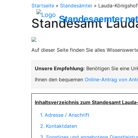
Startseite
»
Standesämter
»
Lauda-Königshof
Standesaemter.ne
Standesamt Laud
Auf dieser Seite finden Sie alles Wissenswer
Unsere Empfehlung:
Benötigen Sie eine Ur
Ihnen den bequemen
Online-Antrag von Ant
Inhaltsverzeichnis zum Standesamt Lauda
1. Adresse / Anschrift
2. Kontaktdaten
3. Sonstiges und angebotene Dienstleist