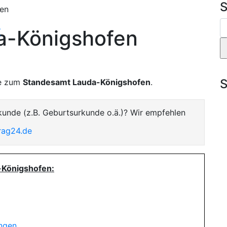
S
en
t
a-Königshofen
S
te zum
Standesamt Lauda-Königshofen
.
kunde (z.B. Geburtsurkunde o.ä.)? Wir empfehlen
rag24.de
-Königshofen:
ungen