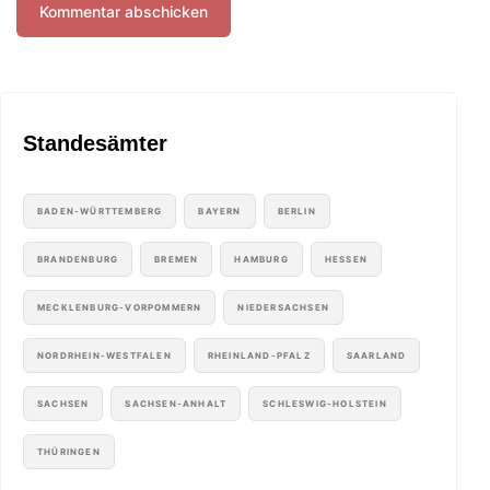
Standesämter
BADEN-WÜRTTEMBERG
BAYERN
BERLIN
BRANDENBURG
BREMEN
HAMBURG
HESSEN
MECKLENBURG-VORPOMMERN
NIEDERSACHSEN
NORDRHEIN-WESTFALEN
RHEINLAND-PFALZ
SAARLAND
SACHSEN
SACHSEN-ANHALT
SCHLESWIG-HOLSTEIN
THÜRINGEN