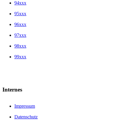
94xxx
95xxx
96xxx
97xxx
98xxx
99xxx
Internes
Impressum
Datenschutz