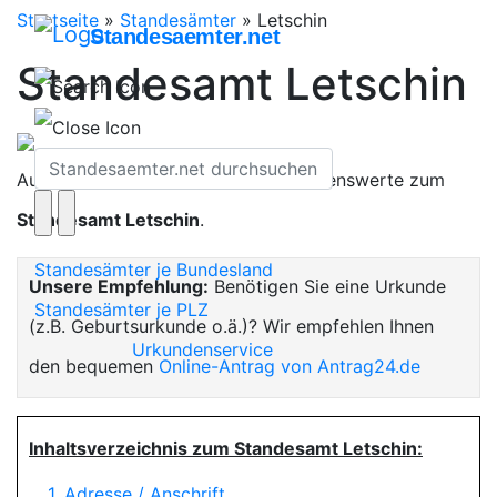
Startseite
»
Standesämter
»
Letschin
Standesaemter.net
Standesamt Letschin
Auf dieser Seite finden Sie alles Wissenswerte zum
Standesamt Letschin
.
Standesämter je Bundesland
Unsere Empfehlung:
Benötigen Sie eine Urkunde
Standesämter je PLZ
(z.B. Geburtsurkunde o.ä.)? Wir empfehlen Ihnen
Urkundenservice
den bequemen
Online-Antrag von Antrag24.de
Inhaltsverzeichnis zum Standesamt Letschin:
1. Adresse / Anschrift