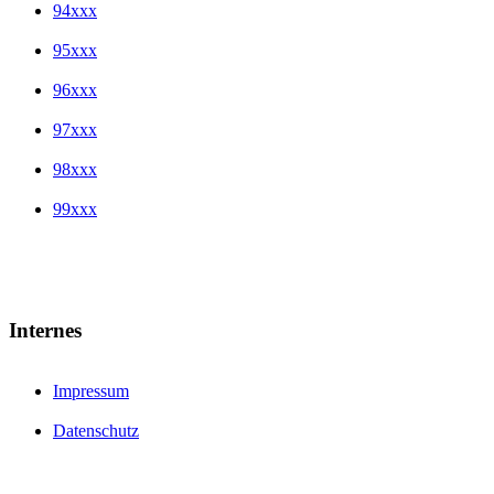
94xxx
95xxx
96xxx
97xxx
98xxx
99xxx
Internes
Impressum
Datenschutz