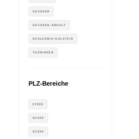
SACHSEN
SACHSEN-ANHALT
SCHLESWIG-HOLSTEIN
THÜRINGEN
PLZ-Bereiche
01XXX
02XXX
03XXX