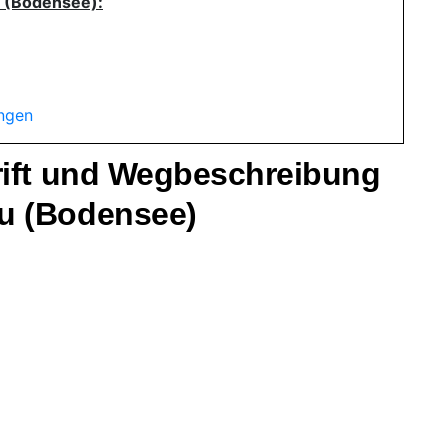
u (Bodensee):
ungen
rift und Wegbeschreibung
u (Bodensee)