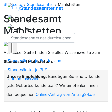
Startseite
»
Standesämter
»
Mahlstetten
Standesaemter.net
Standesamt
Mahlstetten
Auf dieser Seite finden Sie alles Wissenswerte zum
Standesämter je Bundesland
Standesamt Mahlstetten
.
Standesämter je PLZ
Unsere Empfehlung:
Benötigen Sie eine Urkunde
Urkundenservice
(z.B. Geburtsurkunde o.ä.)? Wir empfehlen Ihnen
den bequemen
Online-Antrag von Antrag24.de