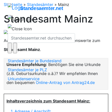
Startseite
»
Standesämter
»
Mainz
Standesaemter.net
Standesamt Mainz
Auf dieser Seite finden Sie alles Wissenswerte zum
Standesamt Mainz
.
Standesämter je Bundesland
Unsere Empfehlung:
Benötigen Sie eine Urkunde
Standesämter je PLZ
(z.B. Geburtsurkunde o.ä.)? Wir empfehlen Ihnen
Urkundenservice
den bequemen
Online-Antrag von Antrag24.de
Inhaltsverzeichnis zum Standesamt Mainz:
1. Adresse / Anschrift