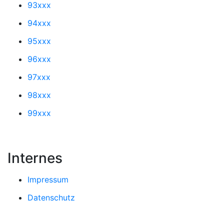
93xxx
94xxx
95xxx
96xxx
97xxx
98xxx
99xxx
Internes
Impressum
Datenschutz