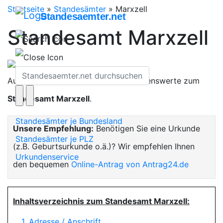
Startseite
»
Standesämter
»
Marxzell
Standesaemter.net
Standesamt Marxzell
Auf dieser Seite finden Sie alles Wissenswerte zum
Standesamt Marxzell
.
Standesämter je Bundesland
Unsere Empfehlung:
Benötigen Sie eine Urkunde
Standesämter je PLZ
(z.B. Geburtsurkunde o.ä.)? Wir empfehlen Ihnen
Urkundenservice
den bequemen
Online-Antrag von Antrag24.de
Inhaltsverzeichnis zum Standesamt Marxzell:
1. Adresse / Anschrift