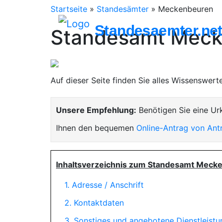
Startseite
»
Standesämter
»
Meckenbeuren
Standesaemter.ne
Standesamt Meck
Auf dieser Seite finden Sie alles Wissenswer
Unsere Empfehlung:
Benötigen Sie eine Ur
Ihnen den bequemen
Online-Antrag von Ant
Inhaltsverzeichnis zum Standesamt Meck
1. Adresse / Anschrift
2. Kontaktdaten
3. Sonstiges und angebotene Dienstleist