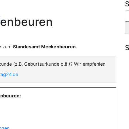
S
t
enbeuren
S
te zum
Standesamt Meckenbeuren
.
kunde (z.B. Geburtsurkunde o.ä.)? Wir empfehlen
rag24.de
enbeuren:
ungen