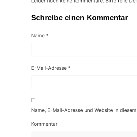
Leider noch keine Kommentare. Bitte teile D
Schreibe einen Kommentar
Name
*
E-Mail-Adresse
*
Name, E-Mail-Adresse und Website in diesem
Kommentar