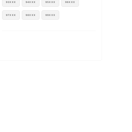
93XXX
94XXX
95XXX
96XXX
97XXX
98XXX
99XXX