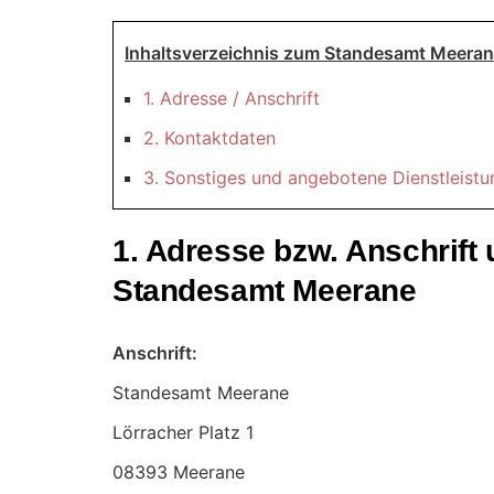
Inhaltsverzeichnis zum Standesamt Meeran
1. Adresse / Anschrift
2. Kontaktdaten
3. Sonstiges und angebotene Dienstleist
1. Adresse bzw. Anschrif
Standesamt Meerane
Anschrift:
Standesamt Meerane
08393 Meerane