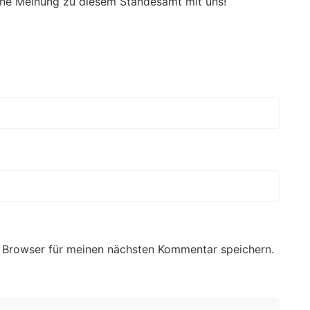
eine Meinung zu diesem Standesamt mit uns!
 Browser für meinen nächsten Kommentar speichern.