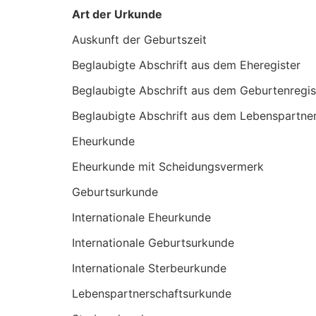
Art der Urkunde
Auskunft der Geburtszeit
Beglaubigte Abschrift aus dem Eheregister
Beglaubigte Abschrift aus dem Geburtenregis
Beglaubigte Abschrift aus dem Lebenspartner
Eheurkunde
Eheurkunde mit Scheidungsvermerk
Geburtsurkunde
Internationale Eheurkunde
Internationale Geburtsurkunde
Internationale Sterbeurkunde
Lebenspartnerschaftsurkunde