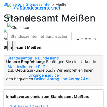
Startseite
»
Standesämter
»
Meißen
Standesaemter.net
Standesamt Meißen
Auf dieser Seite finden Sie alles Wissenswerte zum
Standesamt Meißen
.
Standesämter je Bundesland
Unsere Empfehlung:
Benötigen Sie eine Urkunde
Standesämter je PLZ
(z.B. Geburtsurkunde o.ä.)? Wir empfehlen Ihnen
Urkundenservice
den bequemen
Online-Antrag von Antrag24.de
Inhaltsverzeichnis zum Standesamt Meißen:
1. Adresse / Anschrift