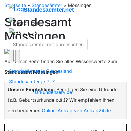
Startseite
»
Standesämter
»
Mössingen
Standesaemter.net
Standesamt
Mössingen
Auf dieser Seite finden Sie alles Wissenswerte zum
Standesämter je Bundesland
Standesamt Mössingen
.
Standesämter je PLZ
Unsere Empfehlung:
Benötigen Sie eine Urkunde
Urkundenservice
(z.B. Geburtsurkunde o.ä.)? Wir empfehlen Ihnen
den bequemen
Online-Antrag von Antrag24.de