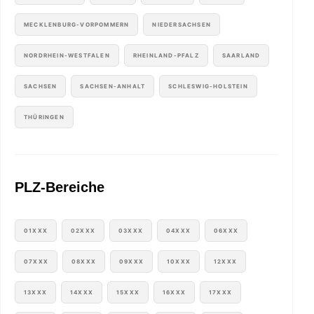
MECKLENBURG-VORPOMMERN
NIEDERSACHSEN
NORDRHEIN-WESTFALEN
RHEINLAND-PFALZ
SAARLAND
SACHSEN
SACHSEN-ANHALT
SCHLESWIG-HOLSTEIN
THÜRINGEN
PLZ-Bereiche
01XXX
02XXX
03XXX
04XXX
06XXX
07XXX
08XXX
09XXX
10XXX
12XXX
13XXX
14XXX
15XXX
16XXX
17XXX