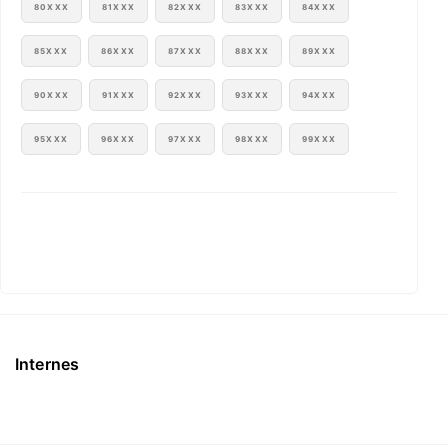
80XXX
81XXX
82XXX
83XXX
84XXX
85XXX
86XXX
87XXX
88XXX
89XXX
90XXX
91XXX
92XXX
93XXX
94XXX
95XXX
96XXX
97XXX
98XXX
99XXX
Internes