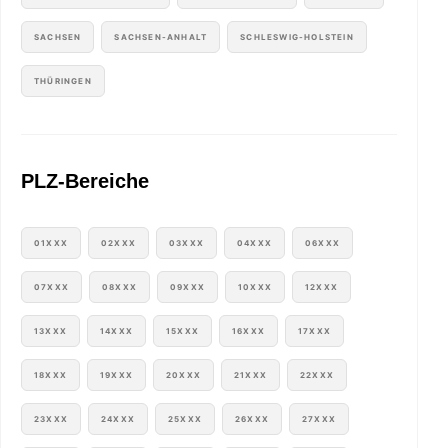
SACHSEN
SACHSEN-ANHALT
SCHLESWIG-HOLSTEIN
THÜRINGEN
PLZ-Bereiche
01XXX
02XXX
03XXX
04XXX
06XXX
07XXX
08XXX
09XXX
10XXX
12XXX
13XXX
14XXX
15XXX
16XXX
17XXX
18XXX
19XXX
20XXX
21XXX
22XXX
23XXX
24XXX
25XXX
26XXX
27XXX