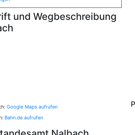
rift und Wegbeschreibung
ach
P
ch:
Google Maps aufrufen
h:
Bahn.de aufrufen
Standesamt Nalbach