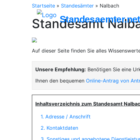
Startseite
»
Standesämter
»
Nalbach
Standesaemter.ne
Standesamt Nalb
Auf dieser Seite finden Sie alles Wissenswer
Unsere Empfehlung:
Benötigen Sie eine Ur
Ihnen den bequemen
Online-Antrag von Ant
Inhaltsverzeichnis zum Standesamt Nalbac
1. Adresse / Anschrift
2. Kontaktdaten
3. Sonstiges und angebotene Dienstleist