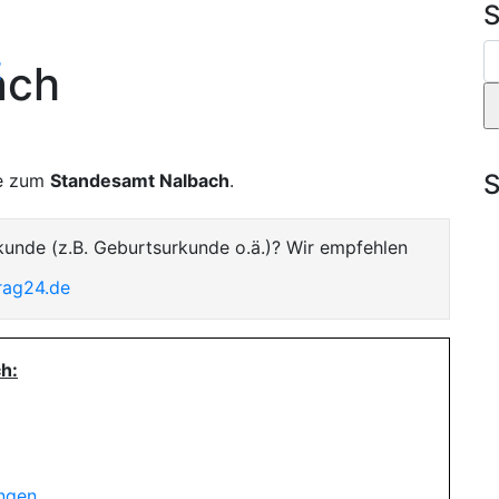
S
t
ach
S
te zum
Standesamt Nalbach
.
kunde (z.B. Geburtsurkunde o.ä.)? Wir empfehlen
rag24.de
h:
ungen