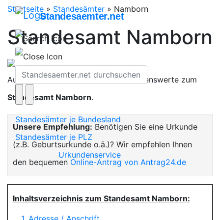
Startseite
»
Standesämter
»
Namborn
Standesaemter.net
Standesamt Namborn
Auf dieser Seite finden Sie alles Wissenswerte zum
Standesamt Namborn
.
Standesämter je Bundesland
Unsere Empfehlung:
Benötigen Sie eine Urkunde
Standesämter je PLZ
(z.B. Geburtsurkunde o.ä.)? Wir empfehlen Ihnen
Urkundenservice
den bequemen
Online-Antrag von Antrag24.de
Inhaltsverzeichnis zum Standesamt Namborn:
1. Adresse / Anschrift