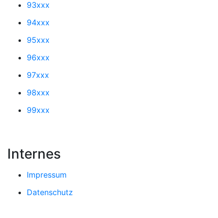
93xxx
94xxx
95xxx
96xxx
97xxx
98xxx
99xxx
Internes
Impressum
Datenschutz