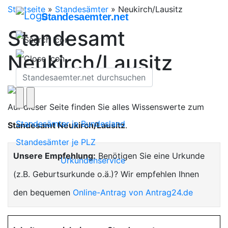
Startseite
»
Standesämter
»
Neukirch/Lausitz
Standesaemter.net
Standesamt
Neukirch/Lausitz
Auf dieser Seite finden Sie alles Wissenswerte zum
Standesämter je Bundesland
Standesamt Neukirch/Lausitz
.
Standesämter je PLZ
Unsere Empfehlung:
Benötigen Sie eine Urkunde
Urkundenservice
(z.B. Geburtsurkunde o.ä.)? Wir empfehlen Ihnen
den bequemen
Online-Antrag von Antrag24.de