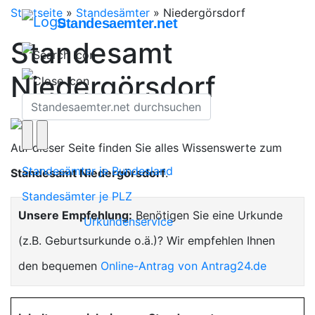
Startseite
»
Standesämter
»
Niedergörsdorf
Standesaemter.net
Standesamt
Niedergörsdorf
Auf dieser Seite finden Sie alles Wissenswerte zum
Standesämter je Bundesland
Standesamt Niedergörsdorf
.
Standesämter je PLZ
Unsere Empfehlung:
Benötigen Sie eine Urkunde
Urkundenservice
(z.B. Geburtsurkunde o.ä.)? Wir empfehlen Ihnen
den bequemen
Online-Antrag von Antrag24.de