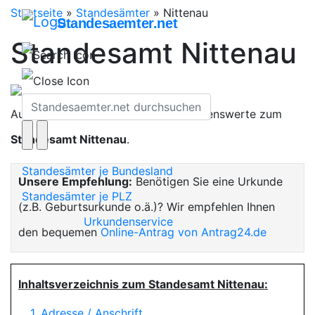
Startseite
»
Standesämter
»
Nittenau
Standesaemter.net
Standesamt Nittenau
Auf dieser Seite finden Sie alles Wissenswerte zum
Standesamt Nittenau
.
Standesämter je Bundesland
Unsere Empfehlung:
Benötigen Sie eine Urkunde
Standesämter je PLZ
(z.B. Geburtsurkunde o.ä.)? Wir empfehlen Ihnen
Urkundenservice
den bequemen
Online-Antrag von Antrag24.de
Inhaltsverzeichnis zum Standesamt Nittenau:
1. Adresse / Anschrift