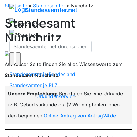
Startseite
»
Standesämter
»
Nünchritz
Standesaemter.net
Standesamt
Nünchritz
Auf dieser Seite finden Sie alles Wissenswerte zum
Standesämter je Bundesland
Standesamt Nünchritz
.
Standesämter je PLZ
Unsere Empfehlung:
Benötigen Sie eine Urkunde
Urkundenservice
(z.B. Geburtsurkunde o.ä.)? Wir empfehlen Ihnen
den bequemen
Online-Antrag von Antrag24.de