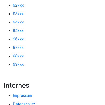
92xxx
93xxx
94xxx
95xxx
96xxx
97xxx
98xxx
99xxx
Internes
Impressum
Datenschutz