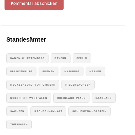
Standesämter
BADEN-WÜRTTEMBERG
BAYERN
BERLIN
BRANDENBURG
BREMEN
HAMBURG
HESSEN
MECKLENBURG-VORPOMMERN
NIEDERSACHSEN
NORDRHEIN-WESTFALEN
RHEINLAND-PFALZ
SAARLAND
SACHSEN
SACHSEN-ANHALT
SCHLESWIG-HOLSTEIN
THÜRINGEN