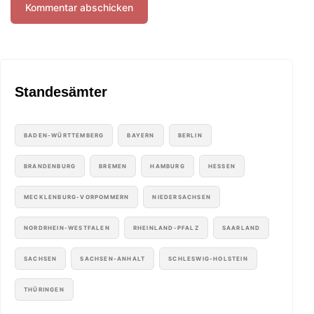
Standesämter
BADEN-WÜRTTEMBERG
BAYERN
BERLIN
BRANDENBURG
BREMEN
HAMBURG
HESSEN
MECKLENBURG-VORPOMMERN
NIEDERSACHSEN
NORDRHEIN-WESTFALEN
RHEINLAND-PFALZ
SAARLAND
SACHSEN
SACHSEN-ANHALT
SCHLESWIG-HOLSTEIN
THÜRINGEN