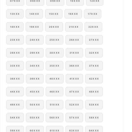
07XXX
08XXX
09XXX
10XXX
12XXX
13XXX
14XXX
15XXX
16XXX
17XXX
18XXX
19XXX
20XXX
21XXX
22XXX
23XXX
24XXX
25XXX
26XXX
27XXX
28XXX
29XXX
30XXX
31XXX
32XXX
33XXX
34XXX
35XXX
36XXX
37XXX
38XXX
39XXX
40XXX
41XXX
42XXX
44XXX
45XXX
46XXX
47XXX
48XXX
49XXX
50XXX
51XXX
52XXX
53XXX
54XXX
55XXX
56XXX
57XXX
58XXX
59XXX
60XXX
61XXX
63XXX
64XXX