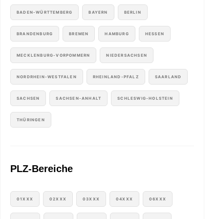
BADEN-WÜRTTEMBERG
BAYERN
BERLIN
BRANDENBURG
BREMEN
HAMBURG
HESSEN
MECKLENBURG-VORPOMMERN
NIEDERSACHSEN
NORDRHEIN-WESTFALEN
RHEINLAND-PFALZ
SAARLAND
SACHSEN
SACHSEN-ANHALT
SCHLESWIG-HOLSTEIN
THÜRINGEN
PLZ-Bereiche
01XXX
02XXX
03XXX
04XXX
06XXX