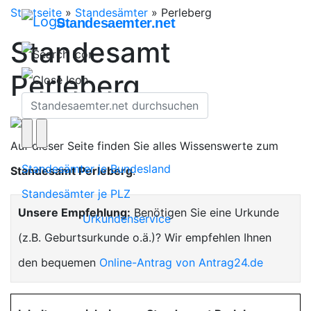
Startseite
»
Standesämter
»
Perleberg
Standesaemter.net
Standesamt
Perleberg
Auf dieser Seite finden Sie alles Wissenswerte zum
Standesämter je Bundesland
Standesamt Perleberg
.
Standesämter je PLZ
Unsere Empfehlung:
Benötigen Sie eine Urkunde
Urkundenservice
(z.B. Geburtsurkunde o.ä.)? Wir empfehlen Ihnen
den bequemen
Online-Antrag von Antrag24.de