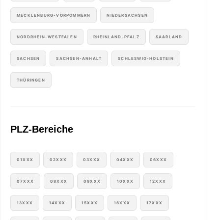
MECKLENBURG-VORPOMMERN
NIEDERSACHSEN
NORDRHEIN-WESTFALEN
RHEINLAND-PFALZ
SAARLAND
SACHSEN
SACHSEN-ANHALT
SCHLESWIG-HOLSTEIN
THÜRINGEN
PLZ-Bereiche
01XXX
02XXX
03XXX
04XXX
06XXX
07XXX
08XXX
09XXX
10XXX
12XXX
13XXX
14XXX
15XXX
16XXX
17XXX