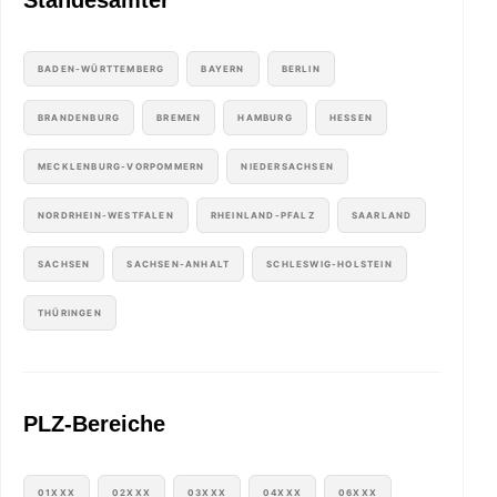
Standesämter
BADEN-WÜRTTEMBERG
BAYERN
BERLIN
BRANDENBURG
BREMEN
HAMBURG
HESSEN
MECKLENBURG-VORPOMMERN
NIEDERSACHSEN
NORDRHEIN-WESTFALEN
RHEINLAND-PFALZ
SAARLAND
SACHSEN
SACHSEN-ANHALT
SCHLESWIG-HOLSTEIN
THÜRINGEN
PLZ-Bereiche
01XXX
02XXX
03XXX
04XXX
06XXX