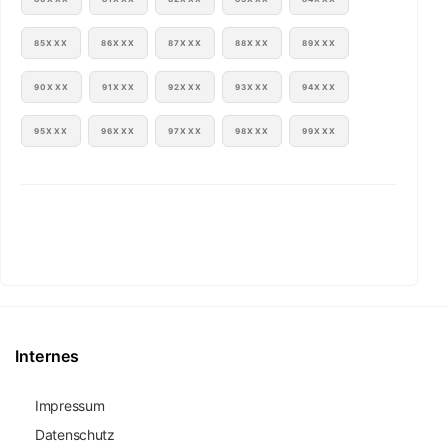
85XXX
86XXX
87XXX
88XXX
89XXX
90XXX
91XXX
92XXX
93XXX
94XXX
95XXX
96XXX
97XXX
98XXX
99XXX
Internes
Impressum
Datenschutz