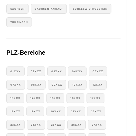
SACHSEN
SACHSEN-ANHALT
SCHLESWIG-HOLSTEIN
THÜRINGEN
PLZ-Bereiche
01XXX
02XXX
03XXX
04XXX
06XXX
07XXX
08XXX
09XXX
10XXX
12XXX
13XXX
14XXX
15XXX
16XXX
17XXX
18XXX
19XXX
20XXX
21XXX
22XXX
23XXX
24XXX
25XXX
26XXX
27XXX