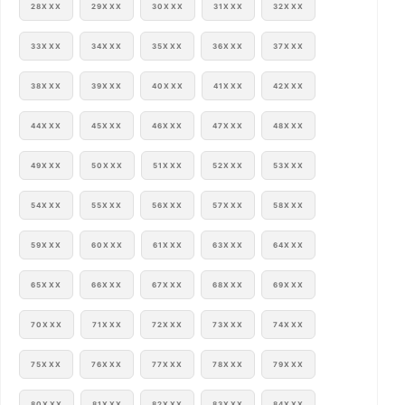
28XXX
29XXX
30XXX
31XXX
32XXX
33XXX
34XXX
35XXX
36XXX
37XXX
38XXX
39XXX
40XXX
41XXX
42XXX
44XXX
45XXX
46XXX
47XXX
48XXX
49XXX
50XXX
51XXX
52XXX
53XXX
54XXX
55XXX
56XXX
57XXX
58XXX
59XXX
60XXX
61XXX
63XXX
64XXX
65XXX
66XXX
67XXX
68XXX
69XXX
70XXX
71XXX
72XXX
73XXX
74XXX
75XXX
76XXX
77XXX
78XXX
79XXX
80XXX
81XXX
82XXX
83XXX
84XXX