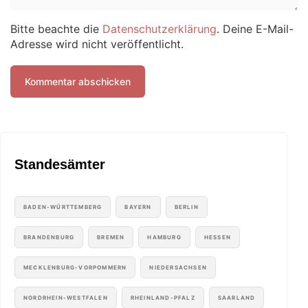
Bitte beachte die
Datenschutzerklärung
. Deine E-Mail-
Adresse wird nicht veröffentlicht.
Standesämter
BADEN-WÜRTTEMBERG
BAYERN
BERLIN
BRANDENBURG
BREMEN
HAMBURG
HESSEN
MECKLENBURG-VORPOMMERN
NIEDERSACHSEN
NORDRHEIN-WESTFALEN
RHEINLAND-PFALZ
SAARLAND