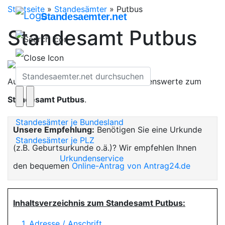
Startseite
»
Standesämter
»
Putbus
Standesaemter.net
Standesamt Putbus
Auf dieser Seite finden Sie alles Wissenswerte zum
Standesamt Putbus
.
Standesämter je Bundesland
Unsere Empfehlung:
Benötigen Sie eine Urkunde
Standesämter je PLZ
(z.B. Geburtsurkunde o.ä.)? Wir empfehlen Ihnen
Urkundenservice
den bequemen
Online-Antrag von Antrag24.de
Inhaltsverzeichnis zum Standesamt Putbus:
1. Adresse / Anschrift