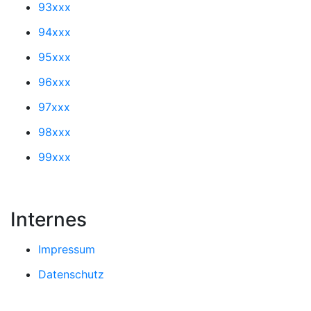
93xxx
94xxx
95xxx
96xxx
97xxx
98xxx
99xxx
Internes
Impressum
Datenschutz