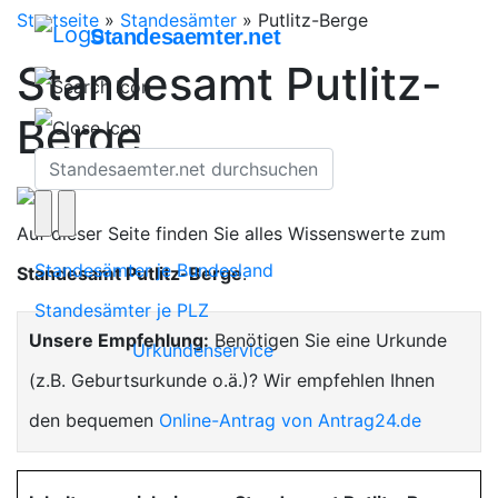
Startseite
»
Standesämter
»
Putlitz-Berge
Standesaemter.net
Standesamt Putlitz-
Berge
Auf dieser Seite finden Sie alles Wissenswerte zum
Standesämter je Bundesland
Standesamt Putlitz-Berge
.
Standesämter je PLZ
Unsere Empfehlung:
Benötigen Sie eine Urkunde
Urkundenservice
(z.B. Geburtsurkunde o.ä.)? Wir empfehlen Ihnen
den bequemen
Online-Antrag von Antrag24.de