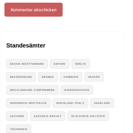
Standesämter
BADEN-WÜRTTEMBERG
BAYERN
BERLIN
BRANDENBURG
BREMEN
HAMBURG
HESSEN
MECKLENBURG-VORPOMMERN
NIEDERSACHSEN
NORDRHEIN-WESTFALEN
RHEINLAND-PFALZ
SAARLAND
SACHSEN
SACHSEN-ANHALT
SCHLESWIG-HOLSTEIN
THÜRINGEN