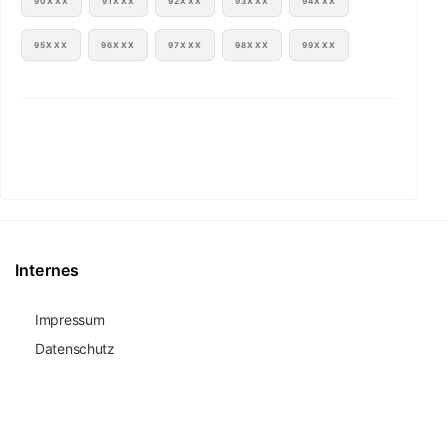
90XXX
91XXX
92XXX
93XXX
94XXX
95XXX
96XXX
97XXX
98XXX
99XXX
Internes
Impressum
Datenschutz