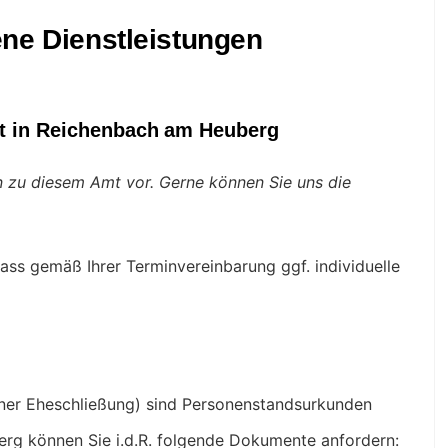
ne Dienstleistungen
t in Reichenbach am Heuberg
en zu diesem Amt vor. Gerne können Sie uns die
ass gemäß Ihrer Terminvereinbarung ggf. individuelle
iner Eheschließung) sind Personenstandsurkunden
rg können Sie i.d.R. folgende Dokumente anfordern: