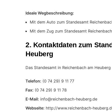
Ideale Wegbeschreibung:
Mit dem Auto zum Standesamt Reichenba
Mit dem Zug zum Standesamt Reichenbac
2. Kontaktdaten zum Sta
Heuberg
Das Standesamt in Reichenbach am Heuberg k
Telefon:
Fax:
E-Mail:
Webseite:
http://www.reichenbach-heuberg.d