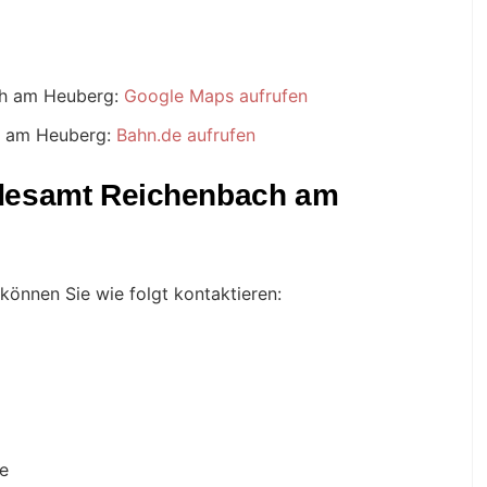
ch am Heuberg:
Google Maps aufrufen
h am Heuberg:
Bahn.de aufrufen
ndesamt Reichenbach am
önnen Sie wie folgt kontaktieren:
e