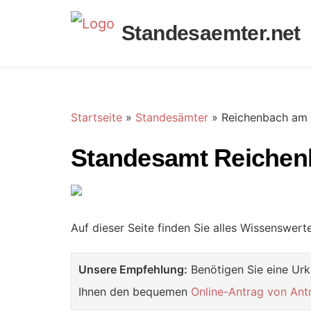
Standesaemter.net
Startseite
»
Standesämter
»
Reichenbach am
Standesamt Reichen
Auf dieser Seite finden Sie alles Wissenswer
Unsere Empfehlung:
Benötigen Sie eine Urk
Ihnen den bequemen
Online-Antrag von Ant