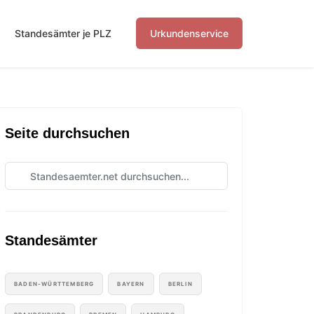
Standesämter je PLZ
Urkundenservice
Seite durchsuchen
Standesämter
BADEN-WÜRTTEMBERG
BAYERN
BERLIN