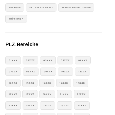
SACHSEN
SACHSEN-ANHALT
SCHLESWIG-HOLSTEIN
THÜRINGEN
PLZ-Bereiche
01XXX
02XXX
03XXX
04XXX
06XXX
07XXX
08XXX
09XXX
10XXX
12XXX
13XXX
14XXX
15XXX
16XXX
17XXX
18XXX
19XXX
20XXX
21XXX
22XXX
23XXX
24XXX
25XXX
26XXX
27XXX