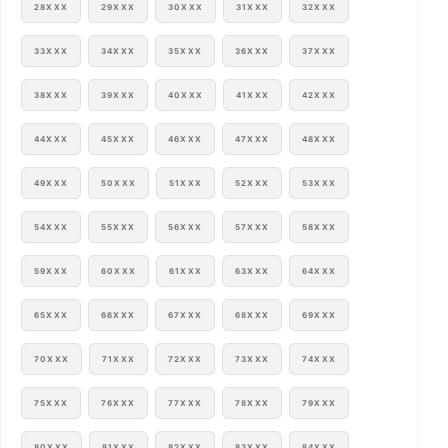
28XXX
29XXX
30XXX
31XXX
32XXX
33XXX
34XXX
35XXX
36XXX
37XXX
38XXX
39XXX
40XXX
41XXX
42XXX
44XXX
45XXX
46XXX
47XXX
48XXX
49XXX
50XXX
51XXX
52XXX
53XXX
54XXX
55XXX
56XXX
57XXX
58XXX
59XXX
60XXX
61XXX
63XXX
64XXX
65XXX
66XXX
67XXX
68XXX
69XXX
70XXX
71XXX
72XXX
73XXX
74XXX
75XXX
76XXX
77XXX
78XXX
79XXX
80XXX
81XXX
82XXX
83XXX
84XXX