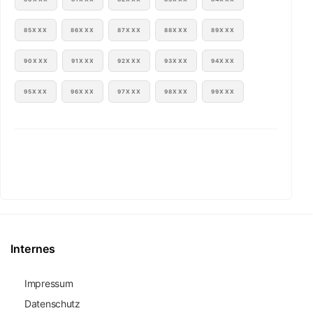
85XXX
86XXX
87XXX
88XXX
89XXX
90XXX
91XXX
92XXX
93XXX
94XXX
95XXX
96XXX
97XXX
98XXX
99XXX
Internes
Impressum
Datenschutz