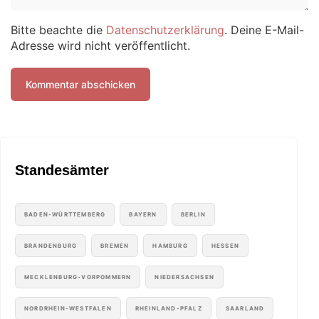
Bitte beachte die
Datenschutzerklärung
. Deine E-Mail-
Adresse wird nicht veröffentlicht.
Standesämter
BADEN-WÜRTTEMBERG
BAYERN
BERLIN
BRANDENBURG
BREMEN
HAMBURG
HESSEN
MECKLENBURG-VORPOMMERN
NIEDERSACHSEN
NORDRHEIN-WESTFALEN
RHEINLAND-PFALZ
SAARLAND