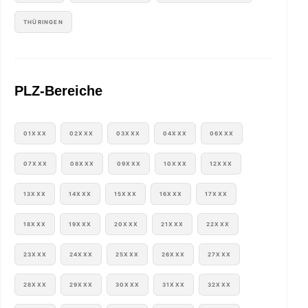
THÜRINGEN
PLZ-Bereiche
01XXX
02XXX
03XXX
04XXX
06XXX
07XXX
08XXX
09XXX
10XXX
12XXX
13XXX
14XXX
15XXX
16XXX
17XXX
18XXX
19XXX
20XXX
21XXX
22XXX
23XXX
24XXX
25XXX
26XXX
27XXX
28XXX
29XXX
30XXX
31XXX
32XXX