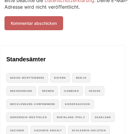
Bitte beachte die
Datenschutzerklärung
. Deine E-Mail-
Adresse wird nicht veröffentlicht.
Standesämter
BADEN-WÜRTTEMBERG
BAYERN
BERLIN
BRANDENBURG
BREMEN
HAMBURG
HESSEN
MECKLENBURG-VORPOMMERN
NIEDERSACHSEN
NORDRHEIN-WESTFALEN
RHEINLAND-PFALZ
SAARLAND
SACHSEN
SACHSEN-ANHALT
SCHLESWIG-HOLSTEIN