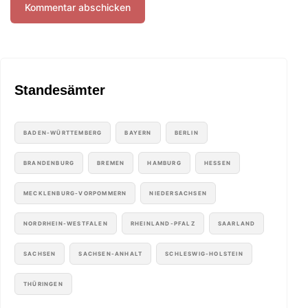
Standesämter
BADEN-WÜRTTEMBERG
BAYERN
BERLIN
BRANDENBURG
BREMEN
HAMBURG
HESSEN
MECKLENBURG-VORPOMMERN
NIEDERSACHSEN
NORDRHEIN-WESTFALEN
RHEINLAND-PFALZ
SAARLAND
SACHSEN
SACHSEN-ANHALT
SCHLESWIG-HOLSTEIN
THÜRINGEN