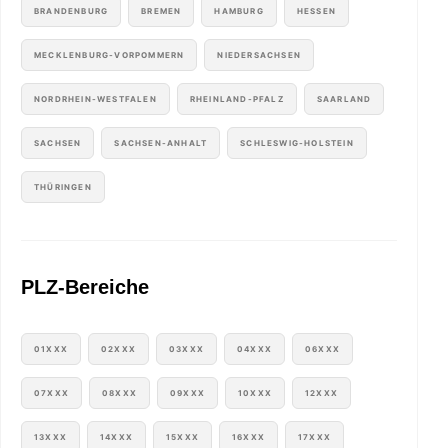
BRANDENBURG
BREMEN
HAMBURG
HESSEN
MECKLENBURG-VORPOMMERN
NIEDERSACHSEN
NORDRHEIN-WESTFALEN
RHEINLAND-PFALZ
SAARLAND
SACHSEN
SACHSEN-ANHALT
SCHLESWIG-HOLSTEIN
THÜRINGEN
PLZ-Bereiche
01XXX
02XXX
03XXX
04XXX
06XXX
07XXX
08XXX
09XXX
10XXX
12XXX
13XXX
14XXX
15XXX
16XXX
17XXX