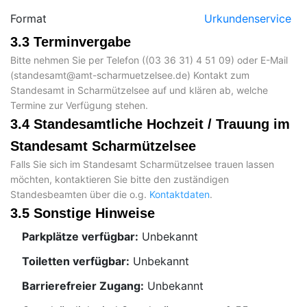
Format
Urkundenservice
3.3 Terminvergabe
Bitte nehmen Sie per Telefon (
) oder E-Mail
(
) Kontakt zum
Standesamt in Scharmützelsee auf und klären ab, welche
Termine zur Verfügung stehen.
3.4 Standesamtliche Hochzeit / Trauung im
Standesamt Scharmützelsee
Falls Sie sich im Standesamt Scharmützelsee trauen lassen
möchten, kontaktieren Sie bitte den zuständigen
Standesbeamten über die o.g.
Kontaktdaten
.
3.5 Sonstige Hinweise
Parkplätze verfügbar:
Unbekannt
Toiletten verfügbar:
Unbekannt
Barrierefreier Zugang:
Unbekannt