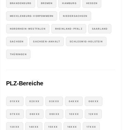
BRANDENBURG
BREMEN
HAMBURG
HESSEN
MECKLENBURG-VORPOMMERN
NIEDERSACHSEN
NORDRHEIN-WESTFALEN
RHEINLAND-PFALZ
SAARLAND
SACHSEN
SACHSEN-ANHALT
SCHLESWIG-HOLSTEIN
THÜRINGEN
PLZ-Bereiche
01XXX
02XXX
03XXX
04XXX
06XXX
07XXX
08XXX
09XXX
10XXX
12XXX
13XXX
14XXX
15XXX
16XXX
17XXX