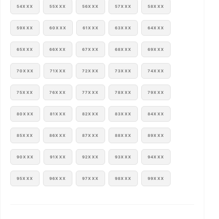
54XXX
55XXX
56XXX
57XXX
58XXX
59XXX
60XXX
61XXX
63XXX
64XXX
65XXX
66XXX
67XXX
68XXX
69XXX
70XXX
71XXX
72XXX
73XXX
74XXX
75XXX
76XXX
77XXX
78XXX
79XXX
80XXX
81XXX
82XXX
83XXX
84XXX
85XXX
86XXX
87XXX
88XXX
89XXX
90XXX
91XXX
92XXX
93XXX
94XXX
95XXX
96XXX
97XXX
98XXX
99XXX