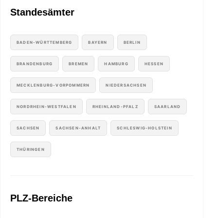
Standesämter
BADEN-WÜRTTEMBERG
BAYERN
BERLIN
BRANDENBURG
BREMEN
HAMBURG
HESSEN
MECKLENBURG-VORPOMMERN
NIEDERSACHSEN
NORDRHEIN-WESTFALEN
RHEINLAND-PFALZ
SAARLAND
SACHSEN
SACHSEN-ANHALT
SCHLESWIG-HOLSTEIN
THÜRINGEN
PLZ-Bereiche