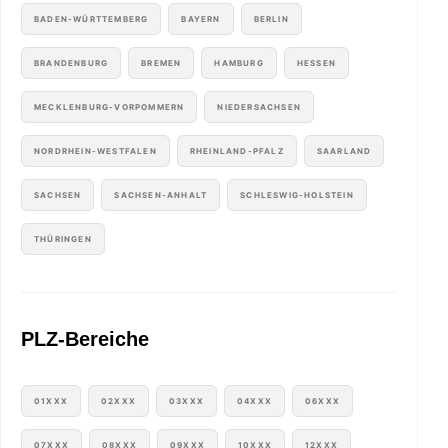
BADEN-WÜRTTEMBERG
BAYERN
BERLIN
BRANDENBURG
BREMEN
HAMBURG
HESSEN
MECKLENBURG-VORPOMMERN
NIEDERSACHSEN
NORDRHEIN-WESTFALEN
RHEINLAND-PFALZ
SAARLAND
SACHSEN
SACHSEN-ANHALT
SCHLESWIG-HOLSTEIN
THÜRINGEN
PLZ-Bereiche
01XXX
02XXX
03XXX
04XXX
06XXX
07XXX
08XXX
09XXX
10XXX
12XXX