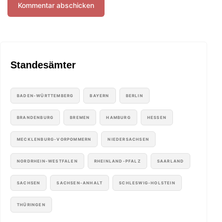
Standesämter
BADEN-WÜRTTEMBERG
BAYERN
BERLIN
BRANDENBURG
BREMEN
HAMBURG
HESSEN
MECKLENBURG-VORPOMMERN
NIEDERSACHSEN
NORDRHEIN-WESTFALEN
RHEINLAND-PFALZ
SAARLAND
SACHSEN
SACHSEN-ANHALT
SCHLESWIG-HOLSTEIN
THÜRINGEN