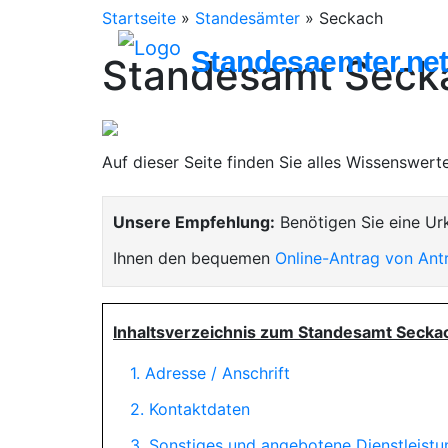
Startseite
»
Standesämter
»
Seckach
Standesaemter.ne
Standesamt Seck
Auf dieser Seite finden Sie alles Wissenswer
Unsere Empfehlung:
Benötigen Sie eine Ur
Ihnen den bequemen
Online-Antrag von Ant
Inhaltsverzeichnis zum Standesamt Secka
1. Adresse / Anschrift
2. Kontaktdaten
3. Sonstiges und angebotene Dienstleist