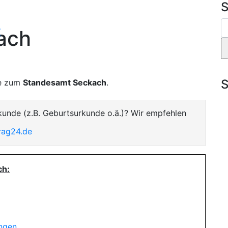
S
t
ach
S
te zum
Standesamt Seckach
.
kunde (z.B. Geburtsurkunde o.ä.)? Wir empfehlen
rag24.de
ch:
ungen