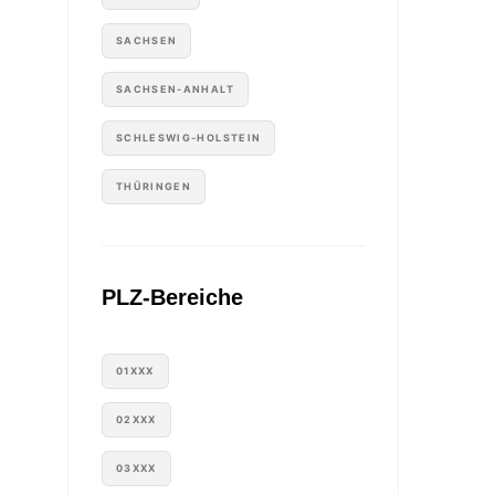
SACHSEN
SACHSEN-ANHALT
SCHLESWIG-HOLSTEIN
THÜRINGEN
PLZ-Bereiche
01XXX
02XXX
03XXX