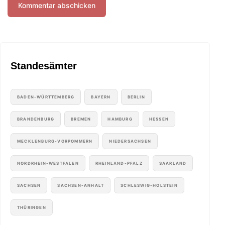
Standesämter
BADEN-WÜRTTEMBERG
BAYERN
BERLIN
BRANDENBURG
BREMEN
HAMBURG
HESSEN
MECKLENBURG-VORPOMMERN
NIEDERSACHSEN
NORDRHEIN-WESTFALEN
RHEINLAND-PFALZ
SAARLAND
SACHSEN
SACHSEN-ANHALT
SCHLESWIG-HOLSTEIN
THÜRINGEN