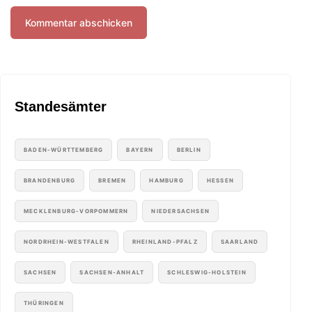
Standesämter
BADEN-WÜRTTEMBERG
BAYERN
BERLIN
BRANDENBURG
BREMEN
HAMBURG
HESSEN
MECKLENBURG-VORPOMMERN
NIEDERSACHSEN
NORDRHEIN-WESTFALEN
RHEINLAND-PFALZ
SAARLAND
SACHSEN
SACHSEN-ANHALT
SCHLESWIG-HOLSTEIN
THÜRINGEN