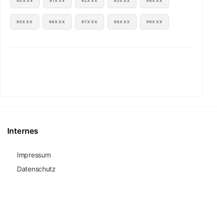
90XXX
91XXX
92XXX
93XXX
94XXX
95XXX
96XXX
97XXX
98XXX
99XXX
Internes
Impressum
Datenschutz