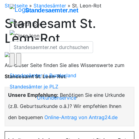
Startseite
»
Standesämter
»
St. Leon-Rot
Standesaemter.net
Standesamt St.
Leon-Rot
Auf dieser Seite finden Sie alles Wissenswerte zum
Standesämter je Bundesland
Standesamt St. Leon-Rot
.
Standesämter je PLZ
Unsere Empfehlung:
Benötigen Sie eine Urkunde
Urkundenservice
(z.B. Geburtsurkunde o.ä.)? Wir empfehlen Ihnen
den bequemen
Online-Antrag von Antrag24.de